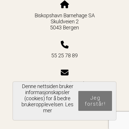
Biskopshavn Barnehage SA
Skuldveien 2
5043 Bergen
55 25 78 89
post@biskopshavnbarnehage.no
Denne nettsiden bruker
informasjonskapsler
Jeg
(cookies) for å bedre
forstår!
brukeropplevelsen.
Les
mer
Del nettside